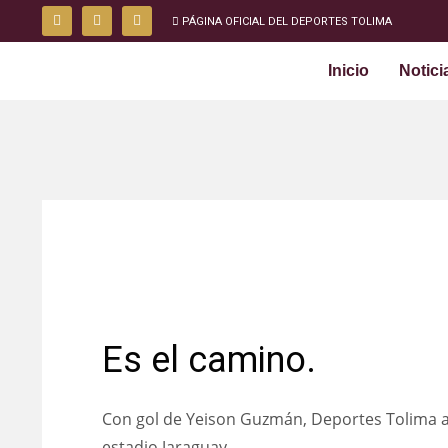
PÁGINA OFICIAL DEL DEPORTES TOLIMA
Inicio
Notici
SÁBADO, 07 OCTUBRE 2023
/
PUBLISHED IN
NOTICIAS
Es el camino.
Con gol de Yeison Guzmán, Deportes Tolima alc
estadio Jaraguay.