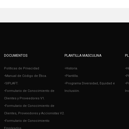
DOCUMENTOS
PLANTILLA MASCULINA
PL
Políticas de Privacidad
•Historia.
•H
•Manual de Código de Ética.
•Plantilla.
•Pl
•SIPLAFT.
•Programa Diversidad, Equidad e
•P
•Formulario de Conocimiento de
Inclusión.
In
Clientes y Proveedores V1.
•Formulario de Conocimiento de
Clientes, Proveedores y Accionistas V2.
•Formulario de Conocimiento
Empleados.