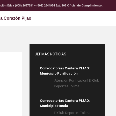
ción Ética (608) 2657281 – (608) 2644954 Ext. 105 Oficial de Cumplimiento.
ta Corazón Pijao
ULTIMAS NOTICIAS
Convocatorias Cantera PIJAO:
Municipio Purificación
¡Atención Purificación! El Club
Deportes Tolima...
Convocatorias Cantera PIJAO:
Municipio Honda
El Club Deportes Tolima