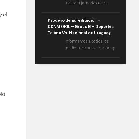
realizará jornadas de c...
y el
Proceso de acreditación –
CONMEBOL – Grupo B – Deportes
Tolima Vs. Nacional de Uruguay.
Informamos a todos los
medios de comunicación q...
blo