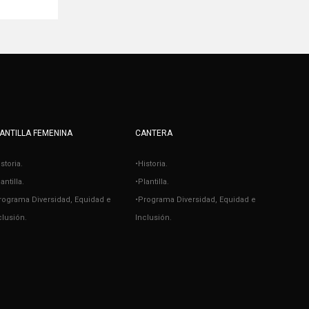
ANTILLA FEMENINA
CANTERA
istoria.
•Historia.
antilla.
•Plantilla.
rograma Diversidad, Equidad e
•Programa Diversidad, Equidad e
clusión.
Inclusión.