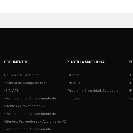
DOCUMENTOS
PLANTILLA MASCULINA
PL
Políticas de Privacidad
•Historia.
•H
•Manual de Código de Ética.
•Plantilla.
•Pl
•SIPLAFT.
•Programa Diversidad, Equidad e
•P
•Formulario de Conocimiento de
Inclusión.
In
Clientes y Proveedores V1.
•Formulario de Conocimiento de
Clientes, Proveedores y Accionistas V2.
•Formulario de Conocimiento