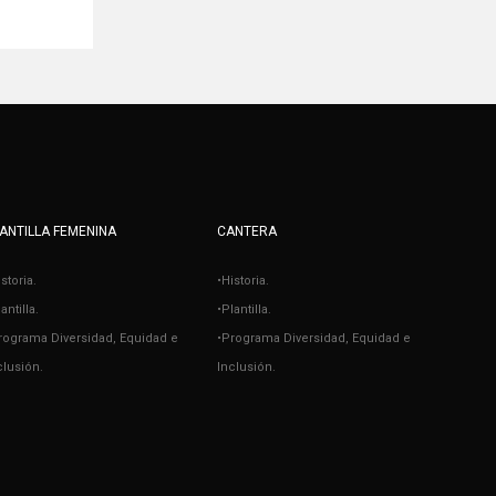
ANTILLA FEMENINA
CANTERA
istoria.
•Historia.
antilla.
•Plantilla.
rograma Diversidad, Equidad e
•Programa Diversidad, Equidad e
clusión.
Inclusión.