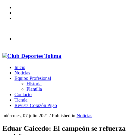
PÁGINA OFICIAL DEL DEPORTES TOLIMA
Línea de atención Ética (608) 2657281 – (608) 2644954 Ext.
105 Oficial de Cumplimiento.
Inicio
Noticias
Equipo Profesional
Historia
Plantilla
Contacto
Tienda
Revista Corazón Pijao
miércoles, 07 julio 2021
/
Published in
Noticias
Eduar Caicedo: El campeón se refuerza