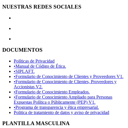
NUESTRAS REDES SOCIALES
DOCUMENTOS
Políticas de Privacidad
•Manual de Código de Ética.
•SIPLAFT.
•Formulario de Conocimiento de Clientes y Proveedores V1.
•Formulario de Conocimiento de Clientes, Proveedores y
Accionistas V2.
•Formulario de Conocimiento Empleados.
•Formulario de Conocimiento Ampliado para Personas
Expuestas Política o Públicamente (PEP) V1.
•Programa de transparencia y ética empresarial.
Politica de tratamiento de datos y aviso de privacidad
PLANTILLA MASCULINA