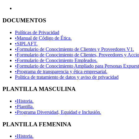
DOCUMENTOS
Políticas de Privacidad
•Manual de Código de Ética.
•SIPLAFT.
•Formulario de Conocimiento de Clientes y Proveedores V1.
•Formulario de Conocimiento de Clientes, Proveedores y Accio
•Formulario de Conocimiento Empleados.
•Formulario de Conocimiento Ampliado para Personas Expuesta
•Programa de transparencia y ética empresarial.
Politica de tratamiento de datos y aviso de privacidad
PLANTILLA MASCULINA
•Historia.
•Plantilla.
•Programa Diversidad, Equidad e Inclusión.
PLANTILLA FEMENINA
•Historia.