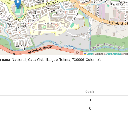
Leaflet
|
Map data ©
OpenStreetMap
contrib
Tamana, Nacional, Casa Club, Ibagué, Tolima, 730006, Colombia
Goals
1
0