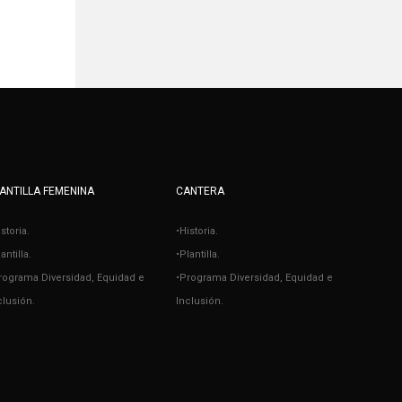
ANTILLA FEMENINA
CANTERA
istoria.
•Historia.
antilla.
•Plantilla.
rograma Diversidad, Equidad e
•Programa Diversidad, Equidad e
clusión.
Inclusión.