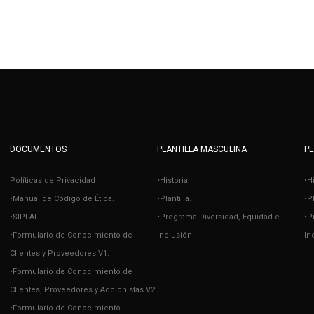
DOCUMENTOS
PLANTILLA MASCULINA
PL
Políticas de Privacidad
•Historia.
•H
•Manual de Código de Ética.
•Plantilla.
•Pl
•SIPLAFT.
•Programa Diversidad, Equidad e
•P
•Formulario de Conocimiento de
Inclusión.
In
Clientes y Proveedores V1.
•Formulario de Conocimiento de
Clientes, Proveedores y Accionistas V2.
•Formulario de Conocimiento