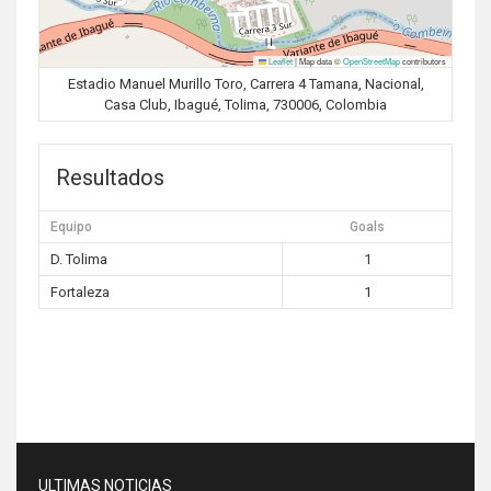
Leaflet
|
Map data ©
OpenStreetMap
contributors
Estadio Manuel Murillo Toro, Carrera 4 Tamana, Nacional,
Casa Club, Ibagué, Tolima, 730006, Colombia
Resultados
Equipo
Goals
D. Tolima
1
Fortaleza
1
ULTIMAS NOTICIAS