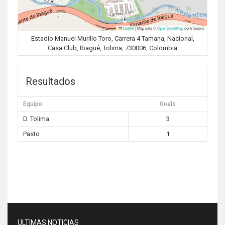
Leaflet
|
Map data ©
OpenStreetMap
contributors
Estadio Manuel Murillo Toro, Carrera 4 Tamana, Nacional,
Casa Club, Ibagué, Tolima, 730006, Colombia
Resultados
Equipo
Goals
D. Tolima
3
Pasto
1
ULTIMAS NOTICIAS