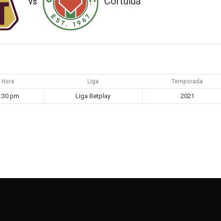
Cortuluá
vs
Hora
Liga
Temporada
:30 pm
Liga Betplay
2021