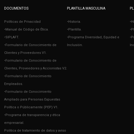
DOCUMENTOS
PLANTILLA MASCULINA
PL
Políticas de Privacidad
•Historia.
•H
•Manual de Código de Ética.
•Plantilla.
•Pl
•SIPLAFT.
•Programa Diversidad, Equidad e
•P
•Formulario de Conocimiento de
Inclusión.
In
Clientes y Proveedores V1.
•Formulario de Conocimiento de
Clientes, Proveedores y Accionistas V2.
•Formulario de Conocimiento
Empleados.
•Formulario de Conocimiento
Ampliado para Personas Expuestas
Política o Públicamente (PEP) V1.
•Programa de transparencia y ética
empresarial.
Politica de tratamiento de datos y aviso