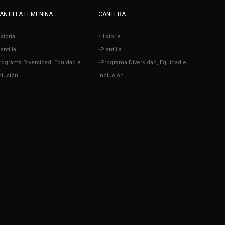
ANTILLA FEMENINA
CANTERA
istoria.
•Historia.
antilla.
•Plantilla.
rograma Diversidad, Equidad e
•Programa Diversidad, Equidad e
clusión.
Inclusión.