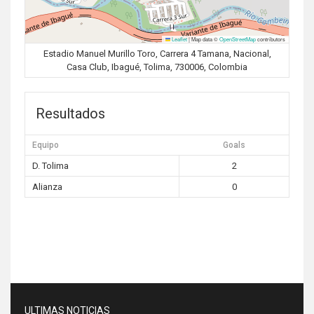
Leaflet
|
Map data ©
OpenStreetMap
contributors
Estadio Manuel Murillo Toro, Carrera 4 Tamana, Nacional,
Casa Club, Ibagué, Tolima, 730006, Colombia
Resultados
Equipo
Goals
D. Tolima
2
Alianza
0
ULTIMAS NOTICIAS