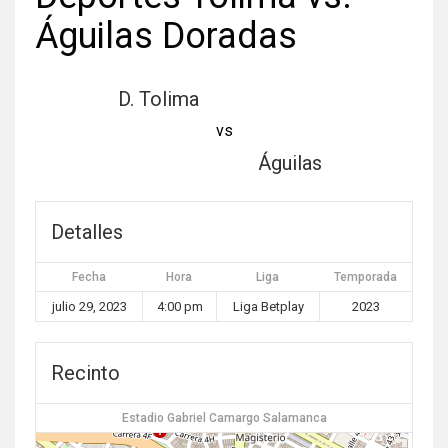
Águilas Doradas
D. Tolima
vs
Águilas
Detalles
Fecha
Hora
Liga
Temporada
julio 29, 2023
4:00 pm
Liga Betplay
2023
Recinto
Estadio Gabriel Camargo Salamanca