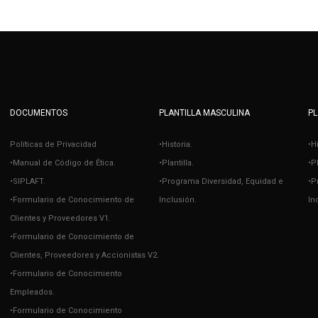
DOCUMENTOS
PLANTILLA MASCULINA
PL
Políticas de Privacidad
•Historia.
•H
•Manual de Código de Ética.
•Plantilla.
•Pl
•SIPLAFT.
•Programa Diversidad, Equidad e
•P
•Formulario de Conocimiento de
Inclusión.
In
Clientes y Proveedores V1.
•Formulario de Conocimiento de
Clientes, Proveedores y Accionistas V2.
•Formulario de Conocimiento
Empleados.
•Formulario de Conocimiento