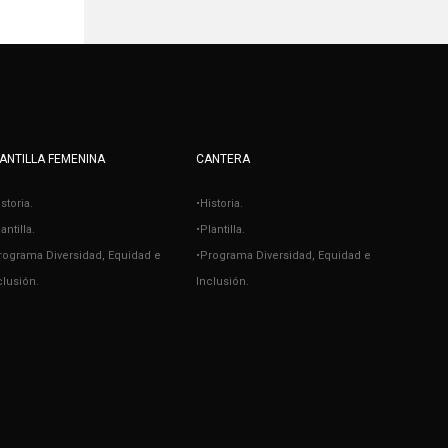
ANTILLA FEMENINA
CANTERA
istoria.
•Historia.
antilla.
•Plantilla.
rograma Diversidad, Equidad e
•Programa Diversidad, Equidad e
clusión.
Inclusión.