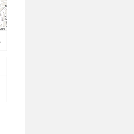
utors
,