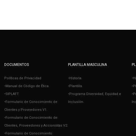
DOCUMENTOS
PLANTILLA MASCULINA
PL
Políticas de Privacidad
•Historia.
•H
•Manual de Código de Ética.
•Plantilla.
•Pl
•SIPLAFT.
•Programa Diversidad, Equidad e
•P
•Formulario de Conocimiento de
Inclusión.
In
Clientes y Proveedores V1.
•Formulario de Conocimiento de
Clientes, Proveedores y Accionistas V2.
•Formulario de Conocimiento