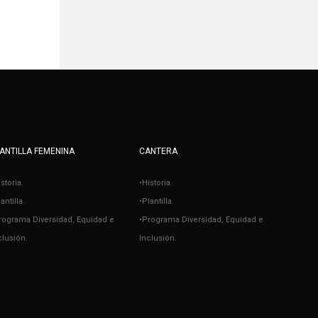
ANTILLA FEMENINA
CANTERA
istoria.
•Historia.
antilla.
•Plantilla.
rograma Diversidad, Equidad e
•Programa Diversidad, Equidad e
clusión.
Inclusión.