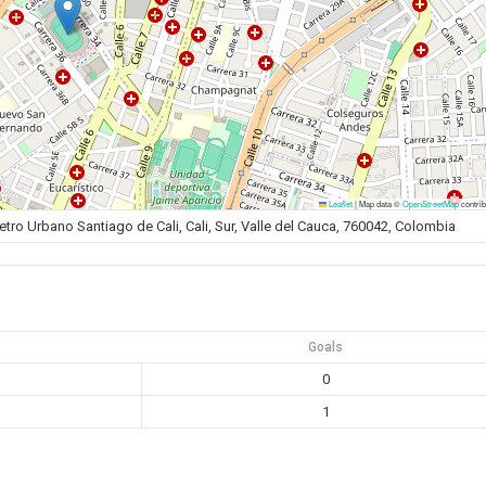
Leaflet
|
Map data ©
OpenStreetMap
contrib
ro Urbano Santiago de Cali, Cali, Sur, Valle del Cauca, 760042, Colombia
Goals
0
1